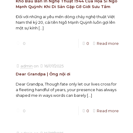
Kho Báu Bản In Nghệ Thuật 1944 Của Họa Sĩ Ngô
Mạnh Quỳnh: Khi Di Sản Gặp Gỡ Giới Sưu Tầm
Đối với những ai yêu mến dòng chảy nghệ thuật Việt
Nam thế kỷ 20, cái tên Ngô Mạnh Quỳnh luôn gợi lên
một sự kính
[…]
0
0
Read more
admin
on
16/07/2025
Dear Grandpa | Ông nội ơi
Dear Grandpa, Though fate only let our lives cross for
a fleeting handful of years, your presence has always
shaped me in ways words can barely
[…]
0
0
Read more