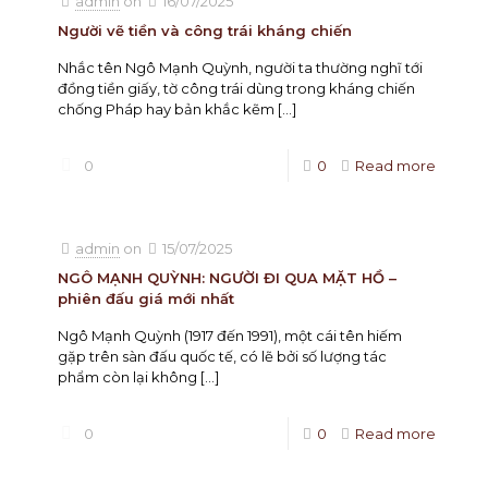
admin
on
16/07/2025
Người vẽ tiền và công trái kháng chiến
Nhắc tên Ngô Mạnh Quỳnh, người ta thường nghĩ tới
đồng tiền giấy, tờ công trái dùng trong kháng chiến
chống Pháp hay bản khắc kẽm
[…]
0
0
Read more
admin
on
15/07/2025
NGÔ MẠNH QUỲNH: NGƯỜI ĐI QUA MẶT HỒ –
phiên đấu giá mới nhất
Ngô Mạnh Quỳnh (1917 đến 1991), một cái tên hiếm
gặp trên sàn đấu quốc tế, có lẽ bởi số lượng tác
phẩm còn lại không
[…]
0
0
Read more